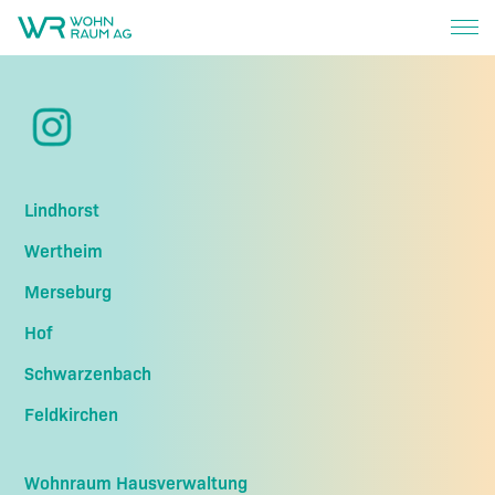
Lindhorst
Wertheim
Merseburg
Hof
Schwarzenbach
Feldkirchen
Wohnraum Hausverwaltung