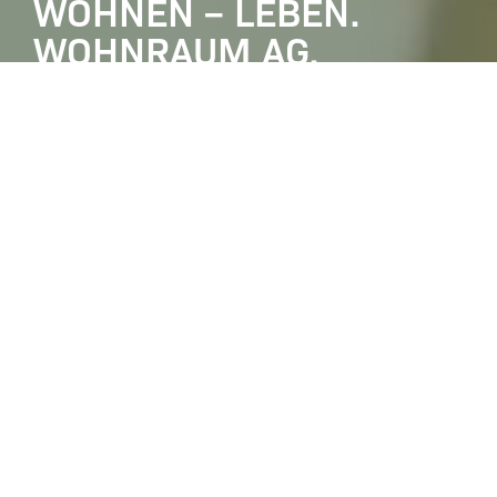
WOHNEN – LEBEN.
WOHNRAUM AG.
DURCH UNSER DATENGESTÜTZTES
360° WOHNRAUM-ASSET-
MANAGEMENT
ERZIELEN WIR
IMPACT – SOZIAL, BAULICH,
ENERGETISCH
UND VOR ALLEM
NACHHALTIG.
POTENZIALE
ERKENNEN, ALTES DENKEN
AUFBRECHEN UND
NEUE
LÖSUNGEN
FINDEN: SO WERDEN
AUS WOHNANLAGEN QUARTIERE,
AUS WOHNEN WIRD LEBEN.