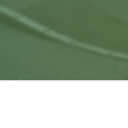
KONTAKT
HAINBUCHENWEG 2
94351 FELDKIRCHEN
FELDKIRCHEN@WOHNRAUM.AG